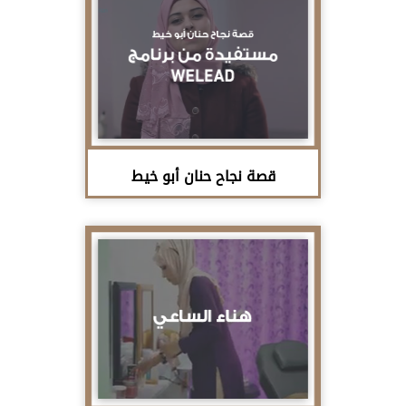
قصة نجاح حنان أبو خيط