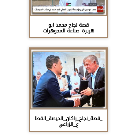
قصة نجاح محمد ابو
هريرة_صناعة المجوهرات
_قصة_نجاح_راكان_الحيصة_القطا
ع_الزراعي