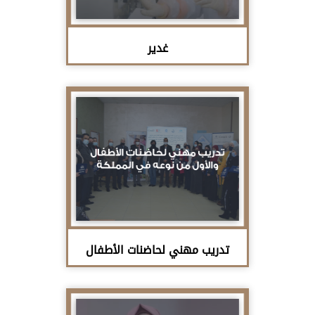
غدير
تدريب مهني لحاضنات الأطفال